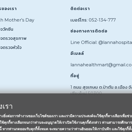
รของเรา
ติดต่อเรา
th Mother’s Day
เบอร์โทร: 052-134-777
จวัคซีน
ช่องทางการติดต่อ
กจตรวจสุขภาพ
Line Official: @lannahospita
กจตรวจหัวใจ
อีเมลล์
lannahealthmart@gmail.c
ที่อยู่
1 ถนน สุขเกษม ต.ป่าตัน อ.เมือง จั
เชียงใหม่ 50300
องเรา
อย่างยิ่งต่อการทำงานของเว็บไซต์ของเรา และเรามีความประสงค์จะใช้คุกกี้ทางเลือกเพื่อช่
ช้คุกกี้ทางเลือกจนกว่าท่านจะอนุญาตให้เราเปิดใช้งานคุกกี้ดังกล่าว ท่านสามารถศึกษาร
งนี้ หากท่านกดยอมรับคุกกี้ทั้งหมด จะหมายความว่าท่านยินยอมให้เราบันทึก และใช้คุกกี้ทั