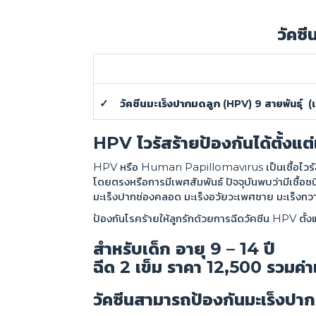
วัคซ
✓ วัคซีนมะเร็งปากมดลูก
(HPV) 9 สายพันธุ์ (เ
HPV ไวรัสร้ายป้องกันได้ตั้งแต่
HPV หรือ Human Papillomavirus เป็นเชื้อไวรัสที่ก
โดยตรงหรือการมีเพศสัมพันธ์ ปัจจุบันพบว่ามีเชื้อช
มะเร็งปากช่องคลอด มะเร็งอวัยวะเพศชาย มะเร็งท
ป้องกันโรคร้ายให้ลูกรักด้วยการฉีดวัคซีน HPV ตั้ง
สำหรับเด็ก อายุ
9 – 14 ปี
ฉีด
2 เข็ม ราคา 12,500 รวมค่
วัคซีนสามารถป้องกันมะเร็งปากม