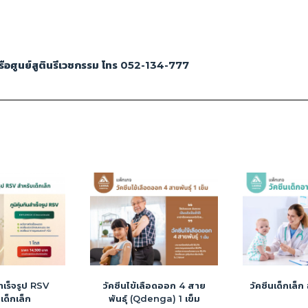
 หรือศูนย์สูตินรีเวชกรรม โทร 052-134-777
สำเร็จรูป RSV
วัคซีนไข้เลือดออก 4 สาย
วัคซีนเด็กเล็ก
เด็กเล็ก
พันธุ์ (Qdenga) 1 เข็ม