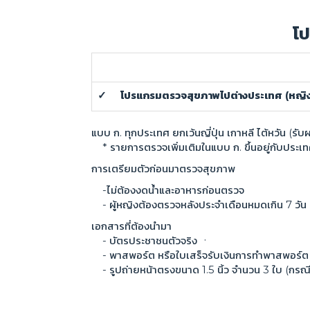
โป
✓ โปรแกรมตรวจสุขภาพไปต่างประเทศ
(หญิ
แบบ ก. ทุกประเทศ ยกเว้นญี่ปุ่น เกาหลี ไต้หวัน (รั
* รายการตรวจเพิ่มเติมในแบบ ก. ขึ้นอยู่กับปร
การเตรียมตัวก่อนมาตรวจสุขภาพ
-ไม่ต้องงดน้ำและอาหารก่อนตรวจ
- ผู้หญิงต้องตรวจหลังประจำเดือนหมดเกิน 7 วัน
เอกสารที่ต้องนำมา
- บัตรประชาชนตัวจริง ㆍ
- พาสพอร์ต หรือใบเสร็จรับเงินการทำพาสพอร์ต
-
รูปถ่ายหน้าตรงขนาด 1.5 นิ้ว จำนวน 3 ใบ (กร