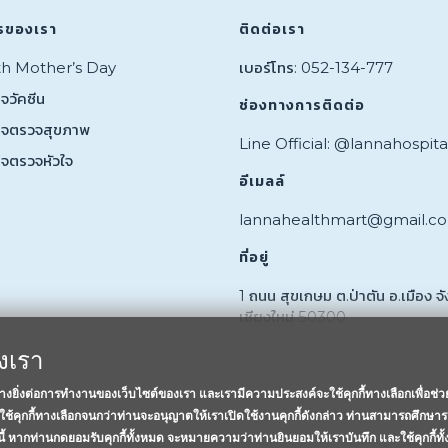
รของเรา
ติดต่อเรา
th Mother’s Day
เบอร์โทร: 052-134-777
จวัคซีน
ช่องทางการติดต่อ
กจตรวจสุขภาพ
Line Official: @lannahospita
กจตรวจหัวใจ
อีเมลล์
lannahealthmart@gmail.c
ที่อยู่
1 ถนน สุขเกษม ต.ป่าตัน อ.เมือง จั
เชียงใหม่ 50300
องเรา
อย่างยิ่งต่อการทำงานของเว็บไซต์ของเรา และเรามีความประสงค์จะใช้คุกกี้ทางเลือกเพื่อช่
ช้คุกกี้ทางเลือกจนกว่าท่านจะอนุญาตให้เราเปิดใช้งานคุกกี้ดังกล่าว ท่านสามารถศึกษาร
งนี้ หากท่านกดยอมรับคุกกี้ทั้งหมด จะหมายความว่าท่านยินยอมให้เราบันทึก และใช้คุกกี้ทั