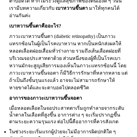
ตาบอดได้ หากไม่ระวังดูแลสุขภาพของตนเองดี ๆ วันนี้
เรามีบทความเกี่ยวกับ
เบาหวานขึ้นตา
มาให้ทุกคนได้
อ่านกันค่ะ
เบาหวานขึ้นตาคืออะไร?
ภาวะเบาหวานขึ้นตา (
diabetic retinopathy)
เป็นภาวะ
แทรกซ้อนในผู้เป็นโรคเบาหวาน หากเป็นหนักส่งผลให้
หลอดเลือดฝอยเสื่อมทั่วร่างกาย รวมถึงเส้นเลือดฝอยที่
บริเวณจอประสาทตาด้วย ส่วนหนึ่งของผู้ที่เป็นโรคเบา
หวานมักจะสูญเสียการมองเห็นในภาวะแทรกซ้อนนี้ โดย
ภาวะเบาหวานขึ้นจอตา ก็มีวิธีการรักษาที่หลากหลาย แต่
ถ้าเป็นถึงขั้นรุนแรงแล้ว อาจจะไม่สามารถรักษาให้
หายขาดได้และจะตาบอดไปตลอดชีวิต
อาการของภาวะเบาหวานขึ้นจอตา
เมื่อหลอดเลือดในจอประสาทตาเริ่มถูกทำลายจากระดับ
น้ำตาลในเลือดที่สูงขึ้น อาการต่าง ๆ จะเริ่มปรากฏขึ้น
ตามระยะความรุนแรง ต่อไปนี้คืออาการที่ควรสังเกต
ในช่วงระยะเริ่มแรกผู้ป่วยจะไม่มีอาการผิดปกติใด ๆ