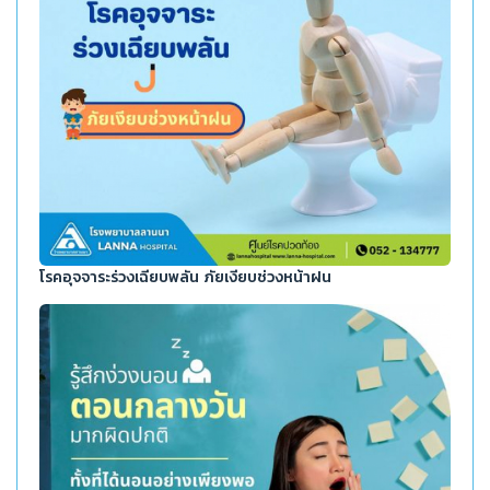
โรคอุจจาระร่วงเฉียบพลัน ภัยเงียบช่วงหน้าฝน