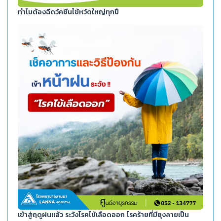
ทำไมต้องฉีดวัคซีนไข้หวัดใหญ่ทุกปี
เข้าสู่ฤดูฝนแล้ว ระวังโรคไข้เลือดออก โรคร้ายที่มียุงลายเป็น