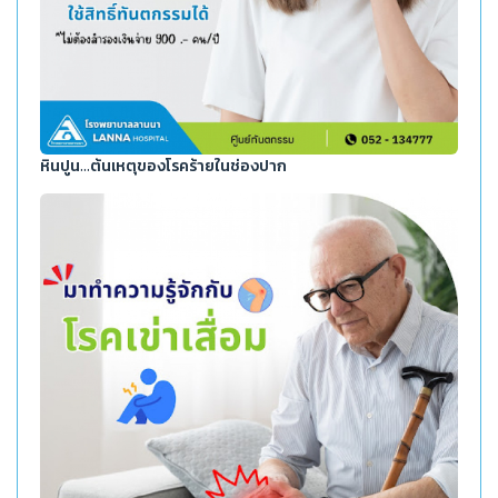
หินปูน...ต้นเหตุของโรคร้ายในช่องปาก