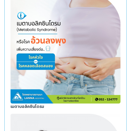
เมตาบอลิคซินโดรม