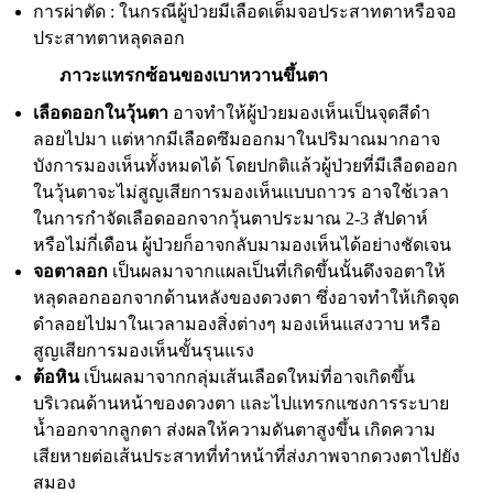
การผ่าตัด : ในกรณีผู้ป่วยมีเลือดเต็มจอประสาทตาหรือจอ
ประสาทตาหลุดลอก
ภาวะแทรกซ้อนของเบาหวานขึ้นตา
เลือดออกในวุ้นตา
อาจทำให้ผู้ป่วยมองเห็นเป็นจุดสีดำ
ลอยไปมา แต่หากมีเลือดซึมออกมาในปริมาณมากอาจ
บังการมองเห็นทั้งหมดได้ โดยปกติแล้วผู้ป่วยที่มีเลือดออก
ในวุ้นตาจะไม่สูญเสียการมองเห็นแบบถาวร อาจใช้เวลา
ในการกำจัดเลือดออกจากวุ้นตาประมาณ
2-3
สัปดาห์
หรือไม่กี่เดือน ผู้ป่วยก็อาจกลับมามองเห็นได้อย่างชัดเจน
จอตาลอก
เป็นผลมาจากแผลเป็นที่เกิดขึ้นนั้นดึงจอตาให้
หลุดลอกออกจากด้านหลังของดวงตา ซึ่งอาจทำให้เกิดจุด
ดำลอยไปมาในเวลามองสิ่งต่างๆ มองเห็นแสงวาบ หรือ
สูญเสียการมองเห็นขั้นรุนแรง
ต้อหิน
เป็นผลมาจากกลุ่มเส้นเลือดใหม่ที่อาจเกิดขึ้น
บริเวณด้านหน้าของดวงตา และไปแทรกแซงการระบาย
น้ำออกจากลูกตา ส่งผลให้ความดันตาสูงขึ้น เกิดความ
เสียหายต่อเส้นประสาทที่ทำหน้าที่ส่งภาพจากดวงตาไปยัง
สมอง